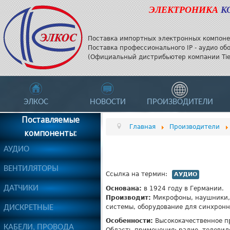
ЭЛЕКТРОНИКА
К
Поставка импортных электронных компоне
Поставка профессионального IP - аудио об
(Официальный дистрибьютер компании Tieli
ЭЛКОС
НОВОСТИ
ПРОИЗВОДИТЕЛИ
Поставляемые
Главная
Производители
компоненты:
АУДИО
ВЕНТИЛЯТОРЫ
Ссылка на термин:
АУДИО
ДАТЧИКИ
Основана:
в 1924 году в Германии.
Производит:
Микрофоны, наушники,
ДИСКРЕТНЫЕ
системы, оборудование для синхронн
Особенности:
Высококачественное п
КАБЕЛИ, ПРОВОДА