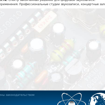
ости:
Спектр законченных решений для цифровой звукозаписи.
применения: Профессиональные студии звукозаписи, концертные зал
ены законодательством