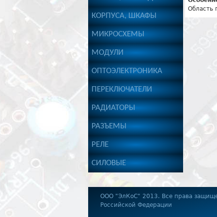
Особенн
Область 
КОРПУСА, ШКАФЫ
МИКРОСХЕМЫ
МОДУЛИ
ОПТОЭЛЕКТРОНИКА
ПЕРЕКЛЮЧАТЕЛИ
РАДИАТОРЫ
РАЗЪЕМЫ
РЕЛЕ
СИЛОВЫЕ
OOO "ЭлКоС" 2013. Все права защищ
Российской Федерации