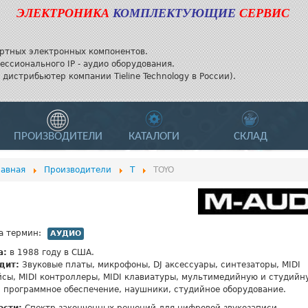
ЭЛЕКТРОНИКА
КОМПЛЕКТУЮЩИЕ
СЕРВИС
ртных электронных компонентов.
ессионального IP - аудио оборудования.
дистрибьютер компании Tieline Technology в России).
ПРОИЗВОДИТЕЛИ
КАТАЛОГИ
СКЛАД
лавная
Производители
T
TOYO
а термин:
АУДИО
а:
в 1988 году в США.
дит:
Звуковые платы, микрофоны, DJ аксессуары, синтезаторы, MIDI
сы, MIDI контроллеры, MIDI клавиатуры, мультимедийную и студийн
, программное обеспечение, наушники, студийное оборудование.