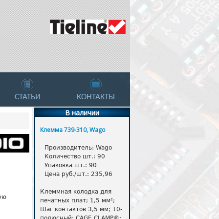
СТАТЬИ
КОНТАКТЫ
В наличии
Клемма 739-310, Wago
Производитель:
Wago
Количество шт.:
90
Упаковка шт.:
90
Цена руб./шт.:
235,96
Клеммная колодка для
ую
печатных плат; 1,5 мм²;
Шаг контактов 3,5 мм; 10-
полюсный; CAGE CLAMP®;